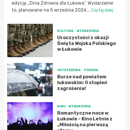
edycję „Dnia Zdrowia dla Łukowa”. Wydarzenie
to, planowane na 5 września 2026...
Czytaj dalej
KULTURA
WYDARZENIA
Uroczystości z okazji
Święta Wojska Polskiego
w Łukowie
OSTRZEŻENIA
POGODA
Burze nad powiatem
łukowskim: II stopień
zagrożenia!
KINO
WYDARZENIA
Romantyczne noce w
Łukowie – Kino Letnie z
„Miłością na pierwszą