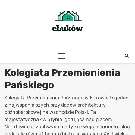
Skip
to
content
PRIMARY
MENU
Kolegiata Przemienienia
Pańskiego
Kolegiata Przemienienia Pańskiego w Łukowie to jeden
z najwspanialszych przykładów architektury
późnobarokowej na wschodzie Polski. Ta
majestatyczna świątynia, górująca nad placem
Narutowicza, zachwyca nie tylko swoją monumentalną
bryłą, ale również bogatą historią sięgającą XVIII wieku.