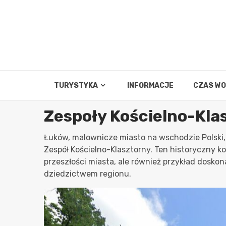
Skip
to
content
TURYSTYKA
INFORMACJE
CZAS W
Zespoły Kościelno-Kla
Łuków, malownicze miasto na wschodzie Polski
Zespół Kościelno-Klasztorny. Ten historyczny k
przeszłości miasta, ale również przykład dosk
dziedzictwem regionu.