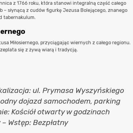
nica z 1766 roku, która stanowi integralną część całego
arb – słynącą z cudów figurkę Jezusa Bolejącego, znanego
d tabernakulum.
iernego
tusa Miłosiernego, przyciągając wiernych z całego regionu.
zeplata się z żywą wiarą i tradycją.
kalizacja: ul. Prymasa Wyszyńskiego
godny dojazd samochodem, parking
nie: Kościół otwarty w godzinach
– Wstęp: Bezpłatny