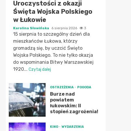
Uroczystości z okazji
Święta Wojska Polskiego
w Łukowie
Karolina Słowińska
6 sierpnia 2026
3
15 sierpnia to szczególny dzień dla
mieszkańców Łukowa, którzy
gromadzą się, by uczcić Święto
Wojska Polskiego. To nie tylko okazja
do wspominania Bitwy Warszawskiej
1920...
Czytaj dalej
OSTRZEŻENIA
POGODA
Burze nad
powiatem
łukowskim: II
stopień zagrożenia!
KINO
WYDARZENIA