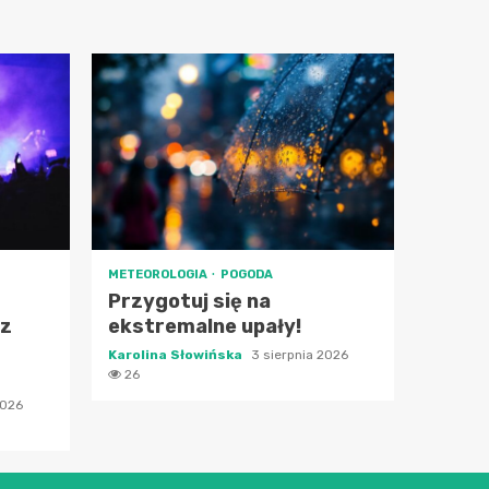
METEOROLOGIA
POGODA
Przygotuj się na
 z
ekstremalne upały!
Karolina Słowińska
3 sierpnia 2026
26
2026