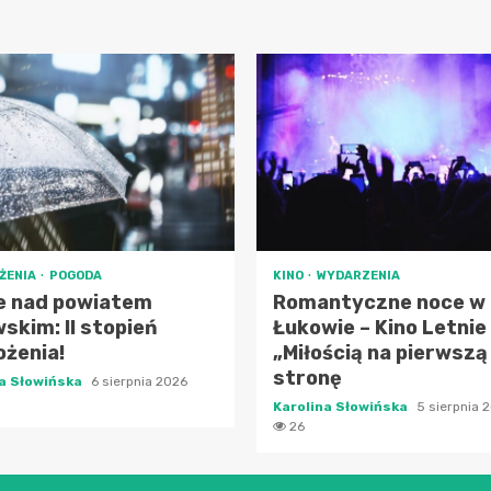
ŻENIA
POGODA
KINO
WYDARZENIA
e nad powiatem
Romantyczne noce w
skim: II stopień
Łukowie – Kino Letnie
ożenia!
„Miłością na pierwszą
stronę
na Słowińska
6 sierpnia 2026
Karolina Słowińska
5 sierpnia 
26