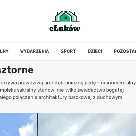
OLNY
WYDARZENIA
SPORT
DZIECI
POZOSTA
sztorne
, skrywa prawdziwą architektoniczną perłę – monumentalny
ompleks sakralny stanowi nie tylko świadectwo bogatej
onałego połączenia architektury barokowej z duchowym