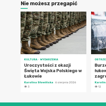
Nie możesz przegapić
KULTURA
WYDARZENIA
OSTRZE
Uroczystości z okazji
Burz
Święta Wojska Polskiego w
łukow
Łukowie
zagr
Karolina Słowińska
6 sierpnia 2026
Karoli
3
12