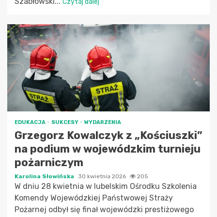
Szabłowski...
Czytaj dalej
EDUKACJA
SUKCESY
WYDARZENIA
Grzegorz Kowalczyk z „Kościuszki”
na podium w wojewódzkim turnieju
pożarniczym
Karolina Słowińska
30 kwietnia 2026
205
W dniu 28 kwietnia w lubelskim Ośrodku Szkolenia
Komendy Wojewódzkiej Państwowej Straży
Pożarnej odbył się finał wojewódzki prestiżowego