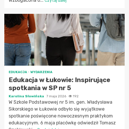
wzbogacona o...
Czytaj dalej
EDUKACJA
WYDARZENIA
Edukacja w Łukowie: Inspirujące
spotkania w SP nr 5
Karolina Słowińska
7 maja 2026
192
W Szkole Podstawowej nr 5 im. gen. Władysława
Sikorskiego w Łukowie odbyło się wyjątkowe
spotkanie poświęcone nowoczesnym praktykom
edukacyjnym. 6 maja placówkę odwiedził Tomasz