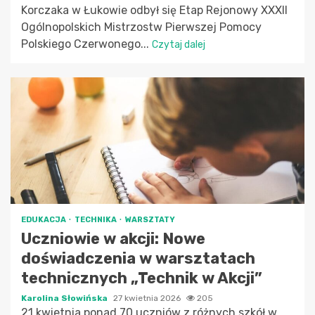
Korczaka w Łukowie odbył się Etap Rejonowy XXXII
Ogólnopolskich Mistrzostw Pierwszej Pomocy
Polskiego Czerwonego...
Czytaj dalej
EDUKACJA
TECHNIKA
WARSZTATY
Uczniowie w akcji: Nowe
doświadczenia w warsztatach
technicznych „Technik w Akcji”
Karolina Słowińska
27 kwietnia 2026
205
21 kwietnia ponad 70 uczniów z różnych szkół w