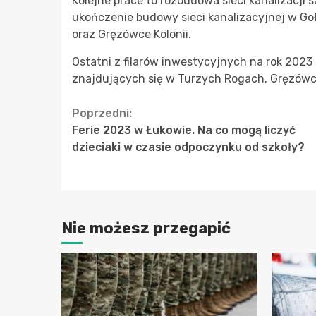
Kolejne prace to rozbudowa sieci kanalizacji 
ukończenie budowy sieci kanalizacyjnej w Go
oraz Gręzówce Kolonii.
Ostatni z filarów inwestycyjnych na rok 2023
znajdujących się w Turzych Rogach, Gręzówce
Continue
Poprzedni:
Ferie 2023 w Łukowie. Na co mogą liczyć
Reading
dzieciaki w czasie odpoczynku od szkoły?
Nie możesz przegapić