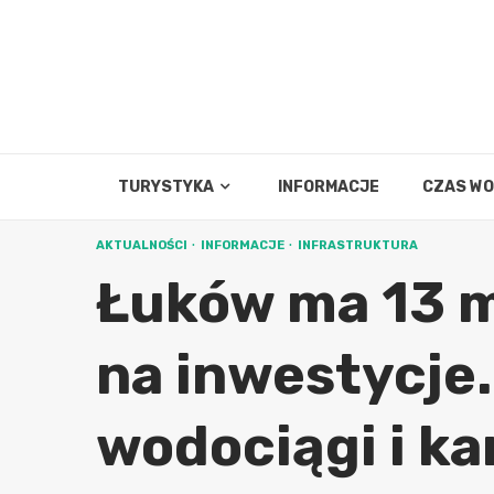
Skip
to
content
TURYSTYKA
INFORMACJE
CZAS W
AKTUALNOŚCI
INFORMACJE
INFRASTRUKTURA
Łuków ma 13 m
na inwestycje.
wodociągi i ka