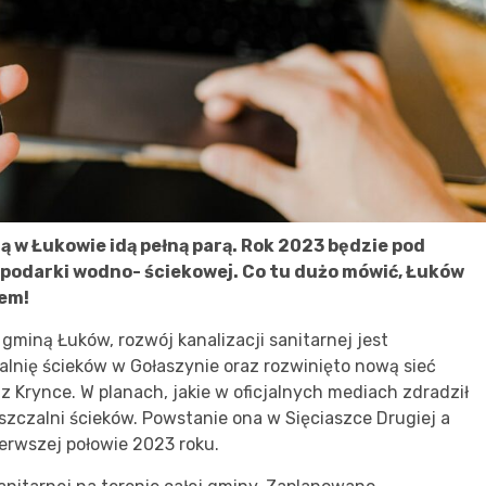
ą w Łukowie idą pełną parą. Rok 2023 będzie pod
podarki wodno- ściekowej. Co tu dużo mówić, Łuków
em!
 gminą Łuków, rozwój kanalizacji sanitarnej jest
nię ścieków w Gołaszynie oraz rozwinięto nową sieć
z Krynce. W planach, jakie w oficjalnych mediach zdradził
szczalni ścieków. Powstanie ona w Sięciaszce Drugiej a
erwszej połowie 2023 roku.