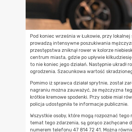
Pod koniec września w Łukowie, przy lokalnej 
prowadzą intensywne poszukiwania mężczyzny
przestępstwa zniknął rower w kolorze niebies
centrum miasta, gdzie po upływie kilkudziesię
to nie koniec jego działań. Następnie ukradł r
ogrodzenia. Szacunkowa wartość skradzioneg
Pomimo iż sprawca działał sprytnie, został z
nagraniu można zauważyć, że mężczyzna tego 
krótkie kremowe spodenki. Przy sobie miał rów
policja udostępniła te informacje publicznie.
Wszystkie osoby, które mogą rozpoznać tego 
temat tego zdarzenia, są gorąco zachęcane d
numerem telefonu 47 814 72 41. Można również z