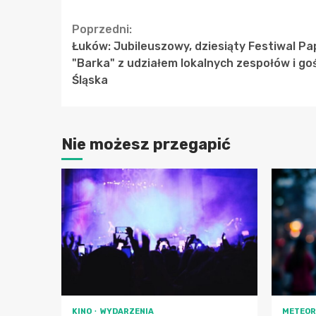
Continue
Poprzedni:
Łuków: Jubileuszowy, dziesiąty Festiwal Pa
Reading
"Barka" z udziałem lokalnych zespołów i goś
Śląska
Nie możesz przegapić
KINO
WYDARZENIA
METEOR