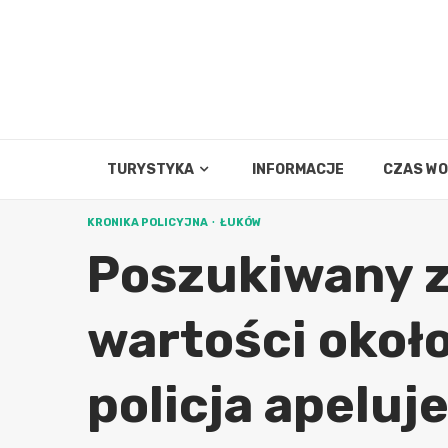
Skip
to
content
TURYSTYKA
INFORMACJE
CZAS W
KRONIKA POLICYJNA
ŁUKÓW
Poszukiwany z
wartości okoł
policja apeluj