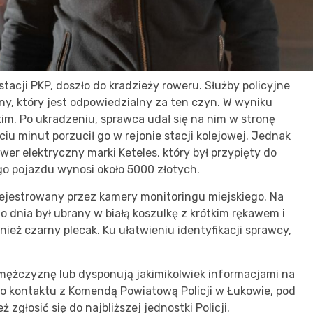
stacji PKP, doszło do kradzieży roweru. Służby policyjne
, który jest odpowiedzialny za ten czyn. W wyniku
kim. Po ukradzeniu, sprawca udał się na nim w stronę
ciu minut porzucił go w rejonie stacji kolejowej. Jednak
ower elektryczny marki Keteles, który był przypięty do
o pojazdu wynosi około 5000 złotych.
arejestrowany przez kamery monitoringu miejskiego. Na
dnia był ubrany w białą koszulkę z krótkim rękawem i
nież czarny plecak. Ku ułatwieniu identyfikacji sprawcy,
mężczyznę lub dysponują jakimikolwiek informacjami na
o kontaktu z Komendą Powiatową Policji w Łukowie, pod
głosić się do najbliższej jednostki Policji.