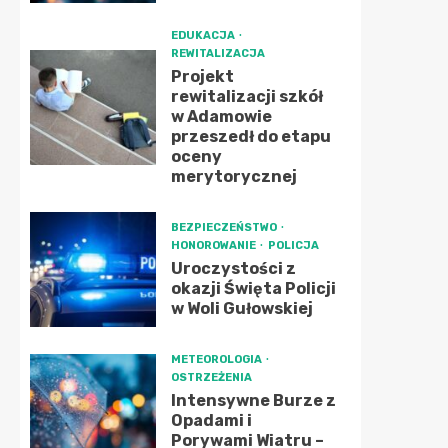
EDUKACJA
REWITALIZACJA
Projekt
rewitalizacji szkół
w Adamowie
przeszedł do etapu
oceny
merytorycznej
BEZPIECZEŃSTWO
HONOROWANIE
POLICJA
Uroczystości z
okazji Święta Policji
w Woli Gułowskiej
METEOROLOGIA
OSTRZEŻENIA
Intensywne Burze z
Opadami i
Porywami Wiatru –