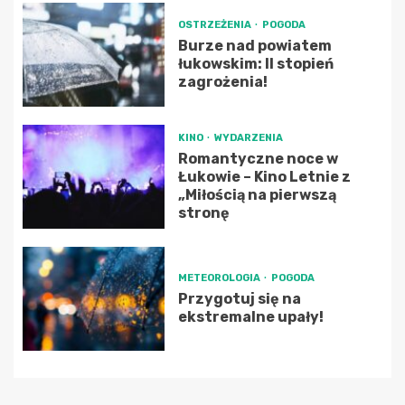
OSTRZEŻENIA
POGODA
Burze nad powiatem
łukowskim: II stopień
zagrożenia!
KINO
WYDARZENIA
Romantyczne noce w
Łukowie – Kino Letnie z
„Miłością na pierwszą
stronę
METEOROLOGIA
POGODA
Przygotuj się na
ekstremalne upały!