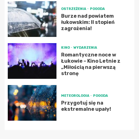
OSTRZEŻENIA
POGODA
Burze nad powiatem
łukowskim: II stopień
zagrożenia!
KINO
WYDARZENIA
Romantyczne noce w
Łukowie – Kino Letnie z
„Miłością na pierwszą
stronę
METEOROLOGIA
POGODA
Przygotuj się na
ekstremalne upały!