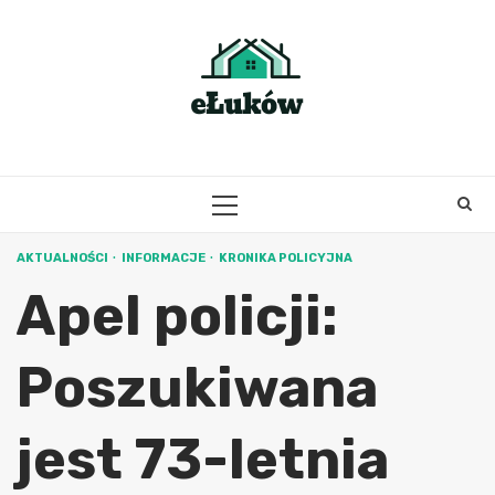
Skip
to
content
PRIMARY
MENU
AKTUALNOŚCI
INFORMACJE
KRONIKA POLICYJNA
Apel policji:
Poszukiwana
jest 73-letnia