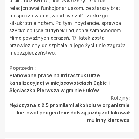
ataku nożownika, pokrzywdzony 17-latek
relacjonował funkcjonariuszom, że starszy brat
niespodziewanie „wpadł w szał” i zakłuł go
kilkukrotnie nożem. Po tym incydencie, sprawca
szybko opuścił budynek i odjechał samochodem.
Mimo poważnych obrażeń, 17-latek został
przewieziony do szpitala, a jego życiu nie zagraża
niebezpieczeństwo.
Continue
Poprzedni:
Planowane prace na infrastrukturze
Reading
kanalizacyjnej w miejscowościach Dąbie i
Sięciaszka Pierwsza w gminie Łuków
Kolejny:
Mężczyzna z 2,5 promilami alkoholu w organizmie
kierował peugeotem: dalszą jazdę zablokował
mu inny kierowca