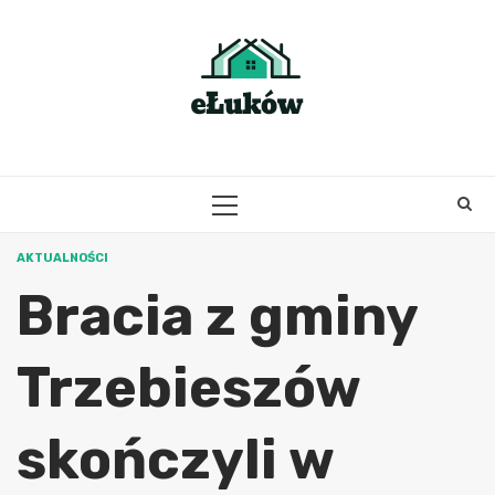
Skip
to
content
PRIMARY
MENU
AKTUALNOŚCI
Bracia z gminy
Trzebieszów
skończyli w