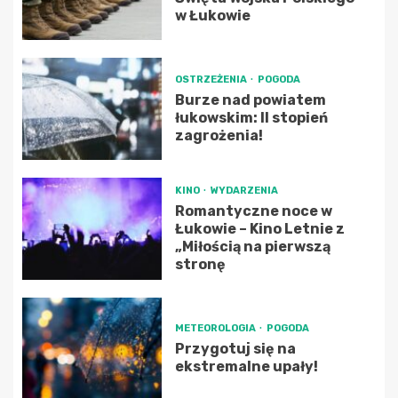
w Łukowie
OSTRZEŻENIA
POGODA
Burze nad powiatem
łukowskim: II stopień
zagrożenia!
KINO
WYDARZENIA
Romantyczne noce w
Łukowie – Kino Letnie z
„Miłością na pierwszą
stronę
METEOROLOGIA
POGODA
Przygotuj się na
ekstremalne upały!