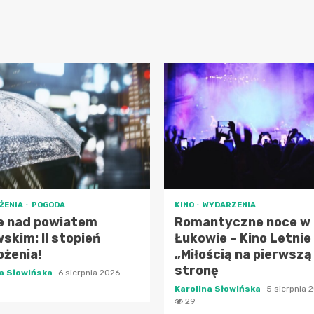
ŻENIA
POGODA
KINO
WYDARZENIA
e nad powiatem
Romantyczne noce w
skim: II stopień
Łukowie – Kino Letnie
ożenia!
„Miłością na pierwszą
stronę
na Słowińska
6 sierpnia 2026
Karolina Słowińska
5 sierpnia 
29