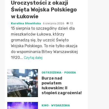
Uroczystości z okazji
Święta Wojska Polskiego
w Łukowie
Karolina Słowińska
6 sierpnia 2026
13
15 sierpnia to szczególny dzień dla
mieszkańców Łukowa, którzy
gromadzą się, by uczcić Święto
Wojska Polskiego. To nie tylko okazja
do wspominania Bitwy Warszawskiej
1920...
Czytaj dalej
OSTRZEŻENIA
POGODA
Burze nad
powiatem
łukowskim: II
stopień zagrożenia!
KINO
WYDARZENIA