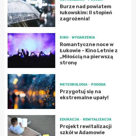
Burze nad powiatem
łukowskim: II stopień
zagrożenia!
KINO
WYDARZENIA
Romantyczne noce w
Łukowie – Kino Letnie z
„Miłością na pierwszą
stronę
METEOROLOGIA
POGODA
Przygotuj się na
ekstremalne upały!
EDUKACJA
REWITALIZACJA
Projekt rewitalizacji
szkół w Adamowie