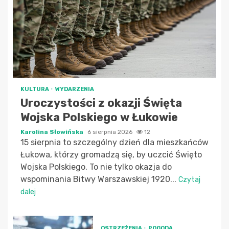
KULTURA
WYDARZENIA
Uroczystości z okazji Święta
Wojska Polskiego w Łukowie
Karolina Słowińska
6 sierpnia 2026
12
15 sierpnia to szczególny dzień dla mieszkańców
Łukowa, którzy gromadzą się, by uczcić Święto
Wojska Polskiego. To nie tylko okazja do
wspominania Bitwy Warszawskiej 1920...
Czytaj
dalej
OSTRZEŻENIA
POGODA