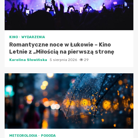
KINO
WYDARZENIA
Romantyczne noce w Łukowie – Kino
Letnie z „Miłością na pierwszą stronę
Karolina Słowińska
5 sierpnia 2026
29
METEOROLOGIA
POGODA