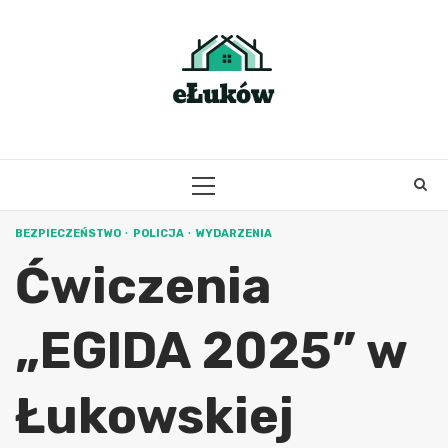
Skip
to
content
PRIMARY
MENU
BEZPIECZEŃSTWO
POLICJA
WYDARZENIA
Ćwiczenia
„EGIDA 2025” w
Łukowskiej