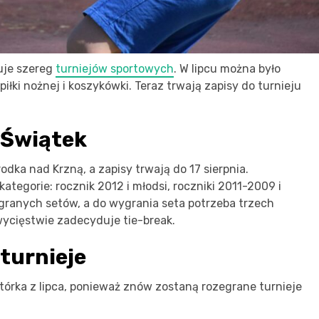
uje szereg
turniejów sportowych
. W lipcu można było
piłki nożnej i koszykówki. Teraz trwają zapisy do turnieju
 Świątek
rodka nad Krzną, a zapisy trwają do 17 sierpnia.
tegorie: rocznik 2012 i młodsi, roczniki 2011-2009 i
granych setów, a do wygrania seta potrzeba trzech
ycięstwie zadecyduje tie-break.
 turnieje
órka z lipca, ponieważ znów zostaną rozegrane turnieje