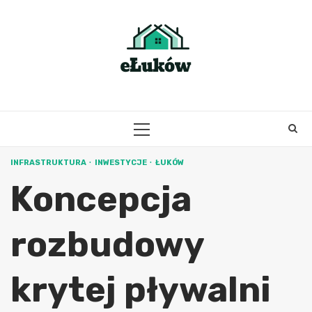
Skip
to
content
PRIMARY
MENU
INFRASTRUKTURA
INWESTYCJE
ŁUKÓW
Koncepcja
rozbudowy
krytej pływalni