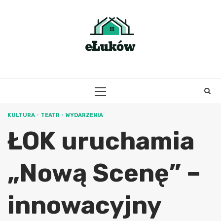
Skip
to
content
PRIMARY
MENU
KULTURA
TEATR
WYDARZENIA
ŁOK uruchamia
„Nową Scenę” –
innowacyjny