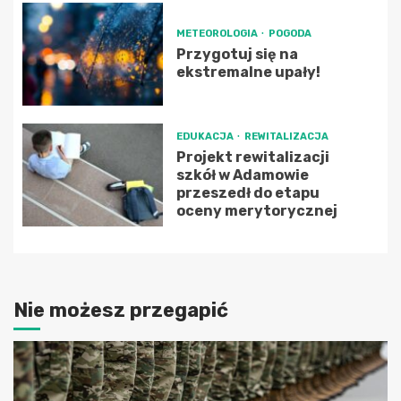
METEOROLOGIA
POGODA
Przygotuj się na
ekstremalne upały!
EDUKACJA
REWITALIZACJA
Projekt rewitalizacji
szkół w Adamowie
przeszedł do etapu
oceny merytorycznej
Nie możesz przegapić