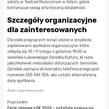
solisty w Teatrze Muzycznym w Gdyni, gdzie
kontynuuje swoją artystyczną działalność.
Szczegóły organizacyjne
dla zainteresowanych
Dla osób pragnących wziąć udział w projekcie,
zaplanowano spotkania organizacyjne, które
odbędą się 10 i 11 lutego o godzinie 18:00 w
siedzibie Łukowskiego Ośrodka Kultury. W razie
jakichkolwiek nieścisłości dotyczących terminów,
Ośrodek zachęca do kontaktu telefonicznego pod
numerem 505 346 306, aby ustalić alternatywną
datę spotkania.
Źródło: Urząd Miasta Łuków
Continue
Poprzedni:
Ferie zimowe ŁOK 2026 – ostatnia szansa na