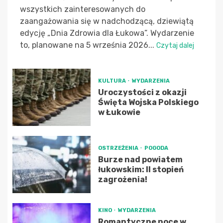
wszystkich zainteresowanych do
zaangażowania się w nadchodzącą, dziewiątą
edycję „Dnia Zdrowia dla Łukowa”. Wydarzenie
to, planowane na 5 września 2026...
Czytaj dalej
KULTURA
WYDARZENIA
Uroczystości z okazji
Święta Wojska Polskiego
w Łukowie
OSTRZEŻENIA
POGODA
Burze nad powiatem
łukowskim: II stopień
zagrożenia!
KINO
WYDARZENIA
Romantyczne noce w