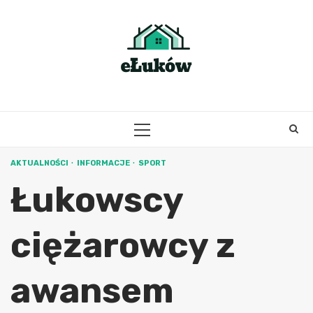
Skip
to
content
PRIMARY
MENU
AKTUALNOŚCI
INFORMACJE
SPORT
Łukowscy
ciężarowcy z
awansem