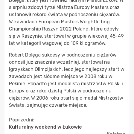
Dołęga, który jest również radnym Miasta Łuków. W
sierpniu zdobył tytuł Mistrza Europy Masters oraz
ustanowił rekord świata w podnoszeniu ciężarów.
W zawodach European Masters Weightlifting
Championship Raszyn 2022 Poland, które odbyły
się w Raszynie, startował w grupie wiekowej 45-49
lat w kategorii wagowej do 109 kilogramów.
Robert Dołęga sukcesy w podnoszeniu ciężarów
odnosił już znacznie wcześniej, startował na
Igrzyskach Olimpijskich, lecz jego najlepszy start w
zawodach jest siódme miejsce w 2008 roku w
Pekinie. Ponadto jest medalistą mistrzostw Polski i
Europy oraz rekordzistą Polski w podnoszeniu
ciężarów. W 2006 roku otarł się o medal Mistrzostw
Świata, zajmując czwarte miejsce.
Continue
Poprzedni:
Kulturalny weekend w Łukowie
Reading