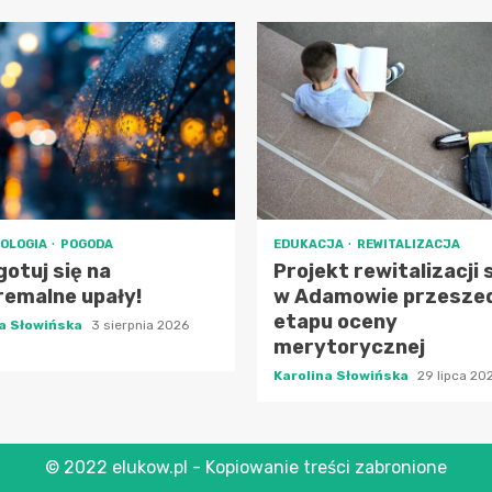
OLOGIA
POGODA
EDUKACJA
REWITALIZACJA
otuj się na
Projekt rewitalizacji 
remalne upały!
w Adamowie przeszed
etapu oceny
na Słowińska
3 sierpnia 2026
merytorycznej
Karolina Słowińska
29 lipca 20
© 2022 elukow.pl - Kopiowanie treści zabronione