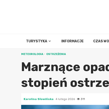
Skip
to
content
TURYSTYKA
INFORMACJE
CZAS W
METEOROLOGIA
OSTRZEŻENIA
Marznące opad
stopień ostrze
Karolina Słowińska
4 lutego 2026
311