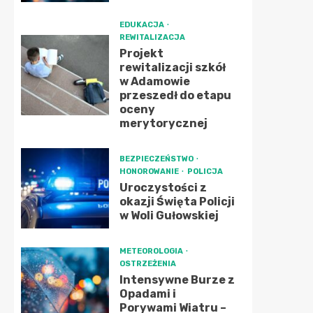
EDUKACJA
REWITALIZACJA
Projekt
rewitalizacji szkół
w Adamowie
przeszedł do etapu
oceny
merytorycznej
BEZPIECZEŃSTWO
HONOROWANIE
POLICJA
Uroczystości z
okazji Święta Policji
w Woli Gułowskiej
METEOROLOGIA
OSTRZEŻENIA
Intensywne Burze z
Opadami i
Porywami Wiatru –