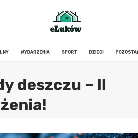
OLNY
WYDARZENIA
SPORT
DZIECI
POZOSTA
y deszczu – II
żenia!