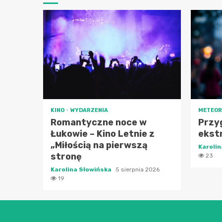
KINO
WYDARZENIA
METEOR
Romantyczne noce w
Przyg
Łukowie – Kino Letnie z
ekst
„Miłością na pierwszą
Karoli
stronę
23
Karolina Słowińska
5 sierpnia 2026
19