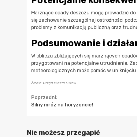
Marznące opady deszczu mogą prowadzić do 
się zachowanie szczególnej ostrożności podc
problemy z komunikacją publiczną oraz trudno
Podsumowanie i działa
W obliczu zbliżających się marznących opad
przygotowani na potencjalne utrudnienia. Za
meteorologicznych może pomóc w uniknięciu 
Źródło: Urząd Miasta Łuków
Continue
Poprzedni:
Silny mróz na horyzoncie!
Reading
Nie możesz przegapić