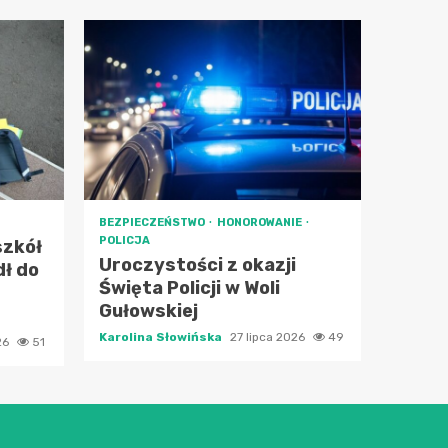
BEZPIECZEŃSTWO
HONOROWANIE
POLICJA
szkół
Uroczystości z okazji
ł do
Święta Policji w Woli
Gułowskiej
Karolina Słowińska
27 lipca 2026
49
26
51