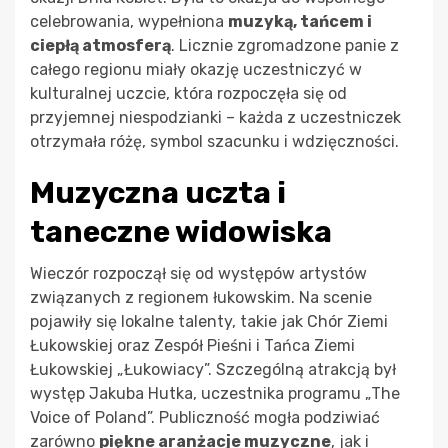
celebrowania, wypełniona
muzyką, tańcem i
ciepłą atmosferą
. Licznie zgromadzone panie z
całego regionu miały okazję uczestniczyć w
kulturalnej uczcie, która rozpoczęła się od
przyjemnej niespodzianki – każda z uczestniczek
otrzymała różę, symbol szacunku i wdzięczności.
Muzyczna uczta i
taneczne widowiska
Wieczór rozpoczął się od występów artystów
związanych z regionem łukowskim. Na scenie
pojawiły się lokalne talenty, takie jak Chór Ziemi
Łukowskiej oraz Zespół Pieśni i Tańca Ziemi
Łukowskiej „Łukowiacy”. Szczególną atrakcją był
występ Jakuba Hutka, uczestnika programu „The
Voice of Poland”. Publiczność mogła podziwiać
zarówno
piękne aranżacje muzyczne
, jak i