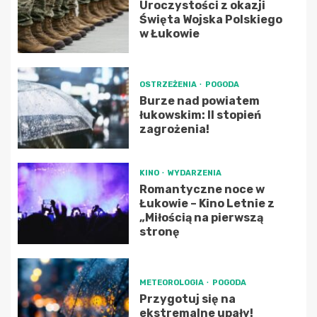
Uroczystości z okazji
Święta Wojska Polskiego
w Łukowie
OSTRZEŻENIA
POGODA
Burze nad powiatem
łukowskim: II stopień
zagrożenia!
KINO
WYDARZENIA
Romantyczne noce w
Łukowie – Kino Letnie z
„Miłością na pierwszą
stronę
METEOROLOGIA
POGODA
Przygotuj się na
ekstremalne upały!