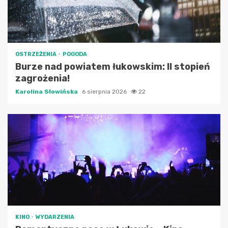
OSTRZEŻENIA
POGODA
Burze nad powiatem łukowskim: II stopień
zagrożenia!
Karolina Słowińska
6 sierpnia 2026
22
KINO
WYDARZENIA