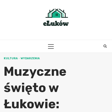
Skip
to
content
PRIMARY
MENU
KULTURA
WYDARZENIA
Muzyczne
święto w
Łukowie: