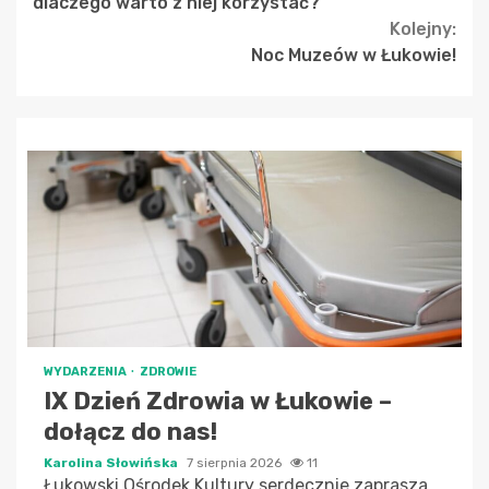
dlaczego warto z niej korzystać?
Kolejny:
Noc Muzeów w Łukowie!
WYDARZENIA
ZDROWIE
IX Dzień Zdrowia w Łukowie –
dołącz do nas!
Karolina Słowińska
7 sierpnia 2026
11
Łukowski Ośrodek Kultury serdecznie zaprasza