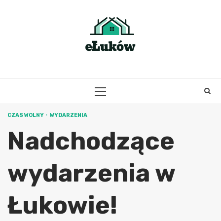
Skip
to
content
PRIMARY
MENU
CZAS WOLNY
WYDARZENIA
Nadchodzące
wydarzenia w
Łukowie!