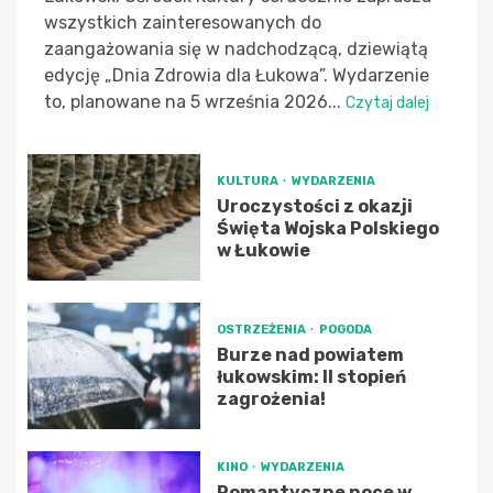
wszystkich zainteresowanych do
zaangażowania się w nadchodzącą, dziewiątą
edycję „Dnia Zdrowia dla Łukowa”. Wydarzenie
to, planowane na 5 września 2026...
Czytaj dalej
KULTURA
WYDARZENIA
Uroczystości z okazji
Święta Wojska Polskiego
w Łukowie
OSTRZEŻENIA
POGODA
Burze nad powiatem
łukowskim: II stopień
zagrożenia!
KINO
WYDARZENIA
Romantyczne noce w