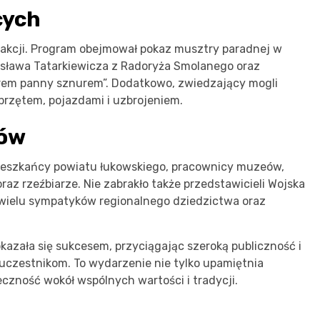
cych
rakcji. Program obejmował pokaz musztry paradnej w
ysława Tatarkiewicza z Radoryża Smolanego oraz
em panny sznurem”. Dodatkowo, zwiedzający mogli
rzętem, pojazdami i uzbrojeniem.
ków
mieszkańcy powiatu łukowskiego, pracownicy muzeów,
 oraz rzeźbiarze. Nie zabrakło także przedstawicieli Wojska
 wielu sympatyków regionalnego dziedzictwa oraz
kazała się sukcesem, przyciągając szeroką publiczność i
czestnikom. To wydarzenie nie tylko upamiętnia
eczność wokół wspólnych wartości i tradycji.