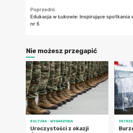
Continue
Poprzedni:
Edukacja w Łukowie: Inspirujące spotkania
Reading
nr 5
Nie możesz przegapić
KULTURA
WYDARZENIA
OSTRZE
Uroczystości z okazji
Burz