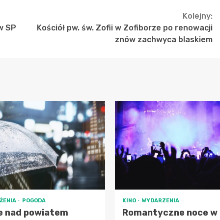
Kolejny:
 w SP
Kościół pw. św. Zofii w Zofiborze po renowacji
znów zachwyca blaskiem
ŻENIA
POGODA
KINO
WYDARZENIA
e nad powiatem
Romantyczne noce w