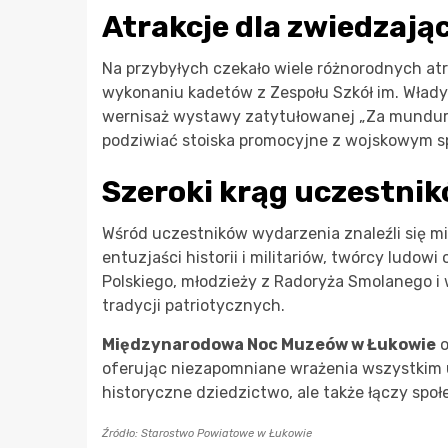
Atrakcje dla zwiedzają
Na przybyłych czekało wiele różnorodnych at
wykonaniu kadetów z Zespołu Szkół im. Wład
wernisaż wystawy zatytułowanej „Za mundur
podziwiać stoiska promocyjne z wojskowym sp
Szeroki krąg uczestni
Wśród uczestników wydarzenia znaleźli się 
entuzjaści historii i militariów, twórcy ludowi
Polskiego, młodzieży z Radoryża Smolanego i
tradycji patriotycznych.
Międzynarodowa Noc Muzeów w Łukowie
o
oferując niezapomniane wrażenia wszystkim u
historyczne dziedzictwo, ale także łączy społ
Źródło: Starostwo Powiatowe w Łukowie