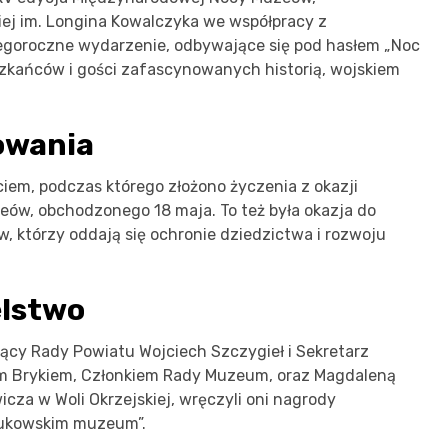
j im. Longina Kowalczyka we współpracy z
Tegoroczne wydarzenie, odbywające się pod hasłem „Noc
zkańców i gości zafascynowanych historią, wojskiem
owania
iem, podczas którego złożono życzenia z okazji
w, obchodzonego 18 maja. To też była okazja do
którzy oddają się ochronie dziedzictwa i rozwoju
elstwo
ący Rady Powiatu Wojciech Szczygieł i Sekretarz
jem Brykiem, Członkiem Rady Muzeum, oraz Magdaleną
za w Woli Okrzejskiej, wręczyli oni nagrody
łukowskim muzeum”.