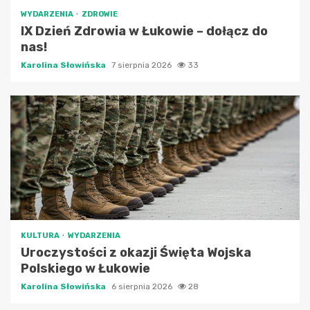
WYDARZENIA
ZDROWIE
IX Dzień Zdrowia w Łukowie – dołącz do
nas!
Karolina Słowińska
7 sierpnia 2026
33
KULTURA
WYDARZENIA
Uroczystości z okazji Święta Wojska
Polskiego w Łukowie
Karolina Słowińska
6 sierpnia 2026
28