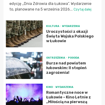
edycję „Dnia Zdrowia dla Łukowa”. Wydarzenie
to, planowane na 5 września 2026...
Czytaj dalej
KULTURA
WYDARZENIA
Uroczystości z okazji
Święta Wojska Polskiego
w Łukowie
OSTRZEŻENIA
POGODA
Burze nad powiatem
łukowskim: II stopień
zagrożenia!
KINO
WYDARZENIA
Romantyczne noce w
Łukowie – Kino Letnie z
„Miłością na pierwszą