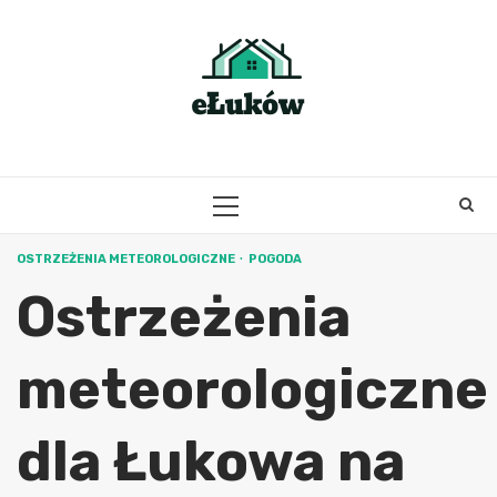
Skip
to
content
PRIMARY
MENU
OSTRZEŻENIA METEOROLOGICZNE
POGODA
Ostrzeżenia
meteorologiczne
dla Łukowa na