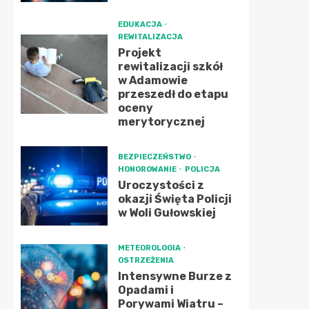
EDUKACJA
REWITALIZACJA
Projekt
rewitalizacji szkół
w Adamowie
przeszedł do etapu
oceny
merytorycznej
BEZPIECZEŃSTWO
HONOROWANIE
POLICJA
Uroczystości z
okazji Święta Policji
w Woli Gułowskiej
METEOROLOGIA
OSTRZEŻENIA
Intensywne Burze z
Opadami i
Porywami Wiatru –