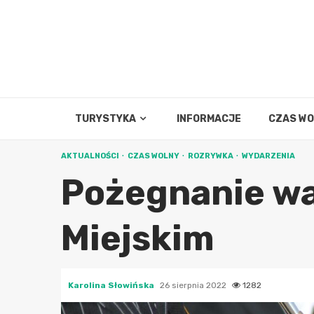
Skip
to
content
TURYSTYKA
INFORMACJE
CZAS W
AKTUALNOŚCI
CZAS WOLNY
ROZRYWKA
WYDARZENIA
Pożegnanie wa
Miejskim
Karolina Słowińska
26 sierpnia 2022
1282