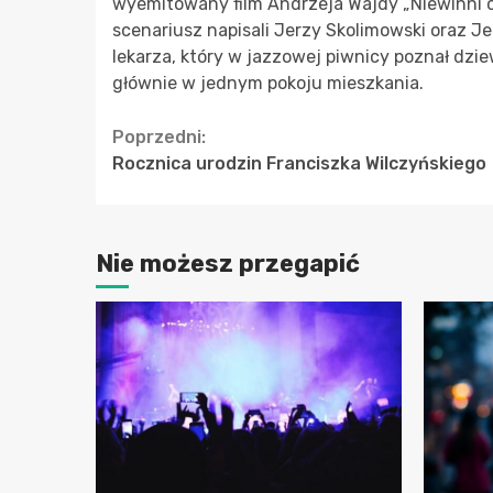
wyemitowany film Andrzeja Wajdy „Niewinni cz
scenariusz napisali Jerzy Skolimowski oraz J
lekarza, który w jazzowej piwnicy poznał dzie
głównie w jednym pokoju mieszkania.
Continue
Poprzedni:
Rocznica urodzin Franciszka Wilczyńskiego
Reading
Nie możesz przegapić