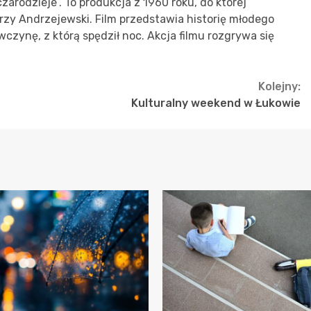
arodzieje”. To produkcja z 1960 roku, do której
erzy Andrzejewski. Film przedstawia historię młodego
wczynę, z którą spędził noc. Akcja filmu rozgrywa się
Kolejny:
Kulturalny weekend w Łukowie