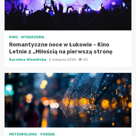
KINO
WYDARZENIA
Romantyczne noce w Łukowie – Kino
Letnie z „Miłością na pierwszą stronę
Karolina Słowińska
5 sierpnia 2026
30
METEOROLOGIA
POGODA