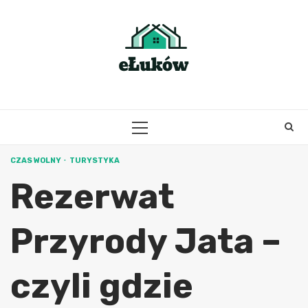
Skip
to
content
PRIMARY
MENU
CZAS WOLNY
TURYSTYKA
Rezerwat
Przyrody Jata –
czyli gdzie