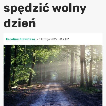
spędzić wolny
dzień
Karolina Słowińska
23 lutego 2022
2186