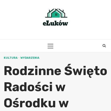
Skip
to
content
PRIMARY
MENU
KULTURA
WYDARZENIA
Rodzinne Święto
Radości w
Ośrodku w