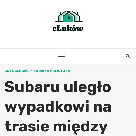
Skip
to
content
PRIMARY
MENU
AKTUALNOŚCI
KRONIKA POLICYJNA
Subaru uległo
wypadkowi na
trasie między