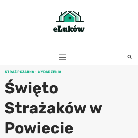
Skip
to
content
PRIMARY
MENU
STRAŻ POŻARNA
WYDARZENIA
Święto
Strażaków w
Powiecie