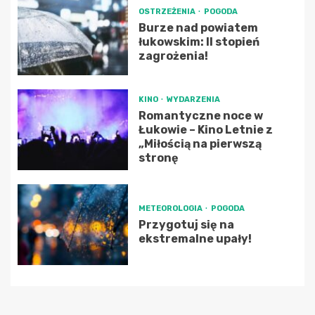
OSTRZEŻENIA
POGODA
Burze nad powiatem
łukowskim: II stopień
zagrożenia!
KINO
WYDARZENIA
Romantyczne noce w
Łukowie – Kino Letnie z
„Miłością na pierwszą
stronę
METEOROLOGIA
POGODA
Przygotuj się na
ekstremalne upały!