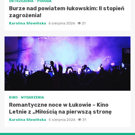
OSTRZEŻENIA
POGODA
Burze nad powiatem łukowskim: II stopień
zagrożenia!
Karolina Słowińska
6 sierpnia 2026
21
KINO
WYDARZENIA
Romantyczne noce w Łukowie – Kino
Letnie z „Miłością na pierwszą stronę
Karolina Słowińska
5 sierpnia 2026
31