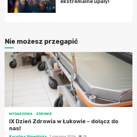
ekstremalne upały!
Nie możesz przegapić
WYDARZENIA
ZDROWIE
IX Dzień Zdrowia w Łukowie – dołącz do
nas!
Karolina Słowińska
7 sierpnia 2026
19