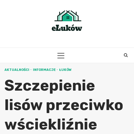
Skip
to
content
PRIMARY
MENU
AKTUALNOŚCI
INFORMACJE
ŁUKÓW
Szczepienie
lisów przeciwko
wściekliźnie