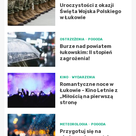
Uroczystości z okazji
Święta Wojska Polskiego
w Łukowie
OSTRZEŻENIA
POGODA
Burze nad powiatem
łukowskim: II stopień
zagrożenia!
KINO
WYDARZENIA
Romantyczne noce w
Łukowie – Kino Letnie z
„Miłością na pierwszą
stronę
METEOROLOGIA
POGODA
Przygotuj się na