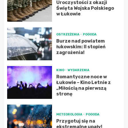
Uroczystości z okazji
Święta Wojska Polskiego
w Łukowie
OSTRZEŻENIA
POGODA
Burze nad powiatem
łukowskim: II stopień
zagrożenia!
KINO
WYDARZENIA
Romantyczne noce w
Łukowie – Kino Letnie z
„Miłością na pierwszą
stronę
METEOROLOGIA
POGODA
Przygotuj się na
ekstremalne upały!