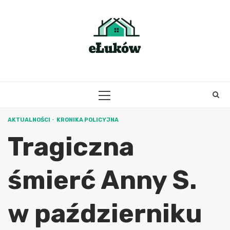
Skip
to
content
PRIMARY
MENU
AKTUALNOŚCI
KRONIKA POLICYJNA
Tragiczna
śmierć Anny S.
w październiku