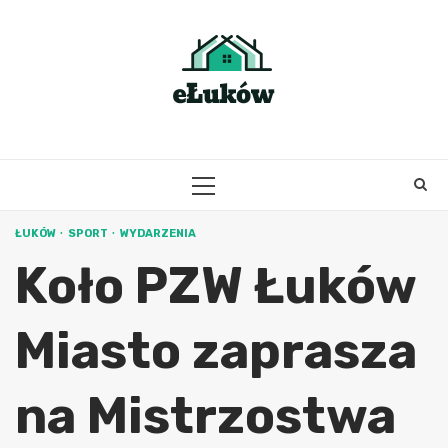
Skip
to
content
PRIMARY
MENU
ŁUKÓW
SPORT
WYDARZENIA
Koło PZW Łuków
Miasto zaprasza
na Mistrzostwa