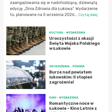
zaangażowania się w nadchodzącą, dziewiątą
edycję „Dnia Zdrowia dla Łukowa”. Wydarzenie
to, planowane na 5 września 2026...
Czytaj dalej
KULTURA
WYDARZENIA
Uroczystości z okazji
Święta Wojska Polskiego
w Łukowie
OSTRZEŻENIA
POGODA
Burze nad powiatem
łukowskim: II stopień
zagrożenia!
KINO
WYDARZENIA
Romantyczne noce w
Łukowie – Kino Letnie z