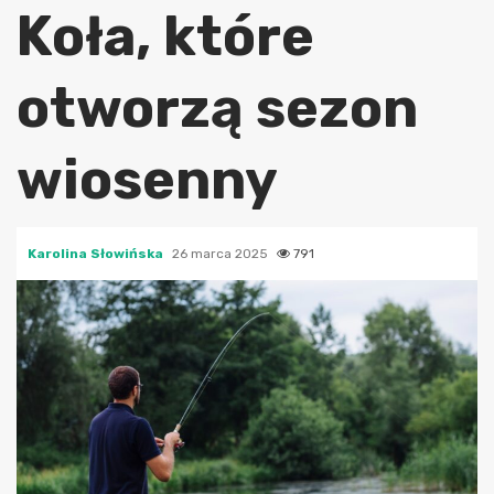
Koła, które
otworzą sezon
wiosenny
Karolina Słowińska
26 marca 2025
791