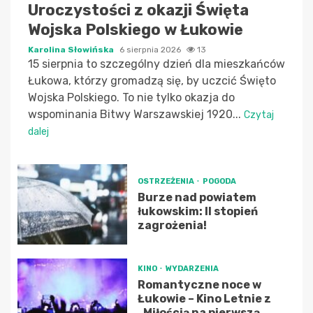
Uroczystości z okazji Święta
Wojska Polskiego w Łukowie
Karolina Słowińska
6 sierpnia 2026
13
15 sierpnia to szczególny dzień dla mieszkańców
Łukowa, którzy gromadzą się, by uczcić Święto
Wojska Polskiego. To nie tylko okazja do
wspominania Bitwy Warszawskiej 1920...
Czytaj
dalej
OSTRZEŻENIA
POGODA
Burze nad powiatem
łukowskim: II stopień
zagrożenia!
KINO
WYDARZENIA
Romantyczne noce w
Łukowie – Kino Letnie z
„Miłością na pierwszą