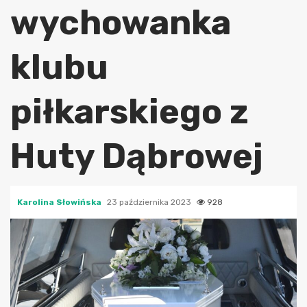
wychowanka
klubu
piłkarskiego z
Huty Dąbrowej
Karolina Słowińska
23 października 2023
928