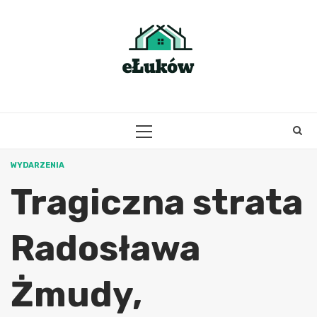
Skip
to
content
PRIMARY
MENU
WYDARZENIA
Tragiczna strata
Radosława
Żmudy,