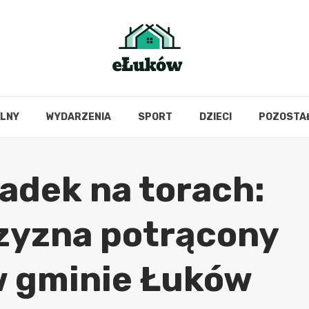
OLNY
WYDARZENIA
SPORT
DZIECI
POZOSTA
adek na torach:
zyzna potrącony
w gminie Łuków