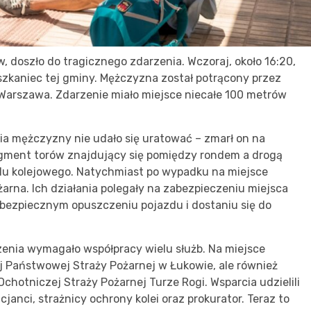
, doszło do tragicznego zdarzenia. Wczoraj, około 16:20,
eszkaniec tej gminy. Mężczyzna został potrącony przez
-Warszawa. Zdarzenie miało miejsce niecałe 100 metrów
cia mężczyzny nie udało się uratować – zmarł on na
agment torów znajdujący się pomiędzy rondem a drogą
du kolejowego. Natychmiast po wypadku na miejsce
ożarna. Ich działania polegały na zabezpieczeniu miejsca
bezpiecznym opuszczeniu pojazdu i dostaniu się do
zenia wymagało współpracy wielu służb. Na miejsce
Państwowej Straży Pożarnej w Łukowie, ale również
chotniczej Straży Pożarnej Turze Rogi. Wsparcia udzielili
anci, strażnicy ochrony kolei oraz prokurator. Teraz to