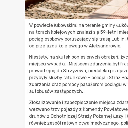
W powiecie łukowskim, na terenie gminy Łuków
na torach kolejowych znalazł się 59-letni mi
pociąg osobowy poruszający się trasą Lublin
od przejazdu kolejowego w Aleksandrowie.
Niestety, na skutek poniesionych obrażeń, ży
miejscu wypadku. Miejscem zdarzenia był fr
prowadzącą do Strzyżewa, niedaleko przejaz
przybyły służby ratunkowe – policja i Straż P
zdarzenia oraz pomocy pasażerom pociągu w 
autobusów zastępczych.
Zlokalizowanie i zabezpieczenie miejsca zdar
wezwano trzy pojazdy z Komendy Powiatowej 
druhów z Ochotniczej Straży Pożarnej Łazy i O
również zespół ratownictwa medycznego, policj