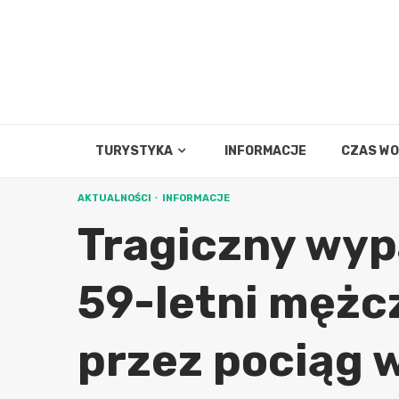
Skip
to
content
TURYSTYKA
INFORMACJE
CZAS W
AKTUALNOŚCI
INFORMACJE
Tragiczny wyp
59-letni mężc
przez pociąg 