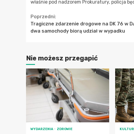
właśnie pod nadzorem Prokuratury, policja bę
Continue
Poprzedni:
Tragiczne zdarzenie drogowe na DK 76 w Dą
Reading
dwa samochody biorą udział w wypadku
Nie możesz przegapić
WYDARZENIA
ZDROWIE
KULTU