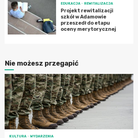
EDUKACJA
REWITALIZACJA
Projekt rewitalizacji
szkół w Adamowie
przeszedł do etapu
oceny merytorycznej
Nie możesz przegapić
KULTURA
WYDARZENIA