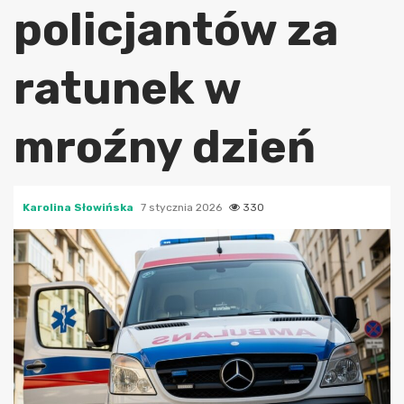
policjantów za
ratunek w
mroźny dzień
Karolina Słowińska
7 stycznia 2026
330