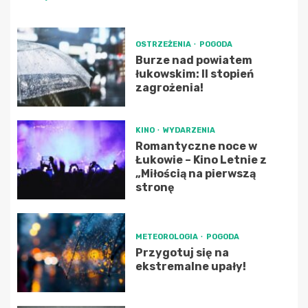
OSTRZEŻENIA
POGODA
Burze nad powiatem
łukowskim: II stopień
zagrożenia!
KINO
WYDARZENIA
Romantyczne noce w
Łukowie – Kino Letnie z
„Miłością na pierwszą
stronę
METEOROLOGIA
POGODA
Przygotuj się na
ekstremalne upały!