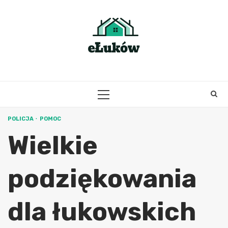
Skip
to
content
PRIMARY
MENU
POLICJA
POMOC
Wielkie
podziękowania
dla łukowskich