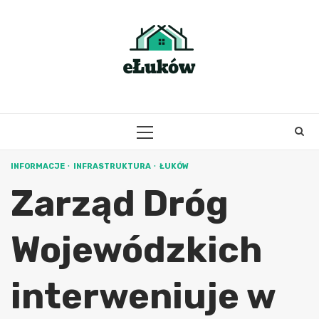
Skip
to
content
PRIMARY
MENU
INFORMACJE
INFRASTRUKTURA
ŁUKÓW
Zarząd Dróg
Wojewódzkich
interweniuje w