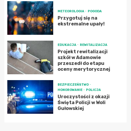
METEOROLOGIA
POGODA
Przygotuj się na
ekstremalne upały!
EDUKACJA
REWITALIZACJA
Projekt rewitalizacji
szkół w Adamowie
przeszedł do etapu
oceny merytorycznej
BEZPIECZEŃSTWO
HONOROWANIE
POLICJA
Uroczystości z okazji
Święta Policji w Woli
Gułowskiej