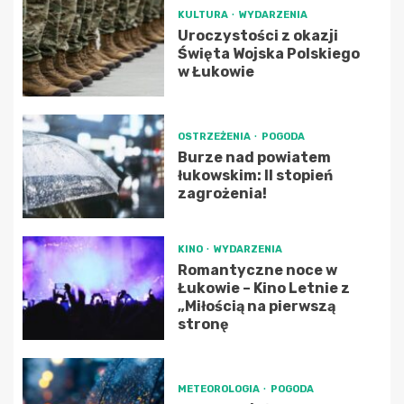
KULTURA
WYDARZENIA
Uroczystości z okazji
Święta Wojska Polskiego
w Łukowie
OSTRZEŻENIA
POGODA
Burze nad powiatem
łukowskim: II stopień
zagrożenia!
KINO
WYDARZENIA
Romantyczne noce w
Łukowie – Kino Letnie z
„Miłością na pierwszą
stronę
METEOROLOGIA
POGODA