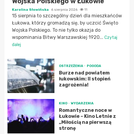
Wojska Polskiego w Łukowie
Karolina Słowińska
6 sierpnia 2026
11
15 sierpnia to szczególny dzień dla mieszkańców
Łukowa, którzy gromadzą się, by uczcić Święto
Wojska Polskiego. To nie tylko okazja do
wspominania Bitwy Warszawskiej 1920...
Czytaj
dalej
OSTRZEŻENIA
POGODA
Burze nad powiatem
łukowskim: II stopień
zagrożenia!
KINO
WYDARZENIA
Romantyczne noce w
Łukowie – Kino Letnie z
„Miłością na pierwszą
stronę