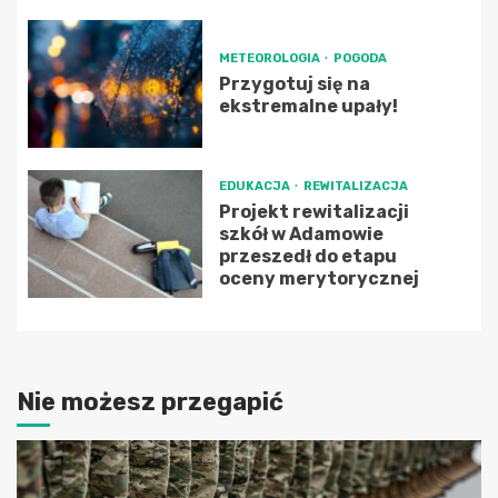
METEOROLOGIA
POGODA
Przygotuj się na
ekstremalne upały!
EDUKACJA
REWITALIZACJA
Projekt rewitalizacji
szkół w Adamowie
przeszedł do etapu
oceny merytorycznej
Nie możesz przegapić