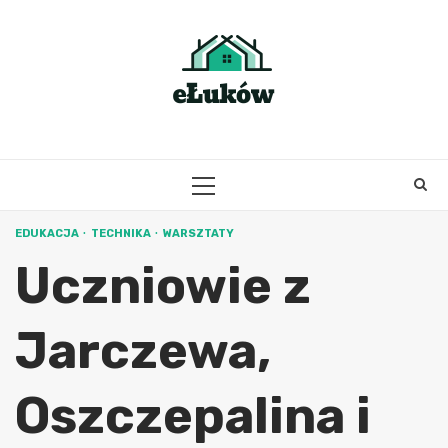
Skip
to
content
PRIMARY
MENU
EDUKACJA
TECHNIKA
WARSZTATY
Uczniowie z
Jarczewa,
Oszczepalina i