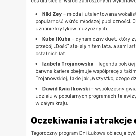
coś dla siebie. Wśród zaproszonych wykonawc
Niki Zey
– młoda i utalentowana wokalist
popularność wśród młodszej publiczności. Je
uznanie krytyków muzycznych.
Kuba i Kuba
– dynamiczny duet, który zy
przebój „Dość” stał się hitem lata, a sami 
ostatnich lat.
Izabela Trojanowska
– legenda polskiej
barwna kariera obejmuje współpracę z takim
Trojanowskiej, takie jak „Wszystko, czego dz
Dawid Kwiatkowski
– współczesny gwiaz
udziału w popularnych programach telewizy
w całym kraju.
Oczekiwania i atrakcj
Tegoroczny program Dni Łukowa obiecuje być 