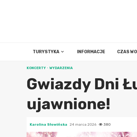
Skip
to
content
TURYSTYKA
INFORMACJE
CZAS W
KONCERTY
WYDARZENIA
Gwiazdy Dni Ł
ujawnione!
Karolina Słowińska
24 marca 2026
380