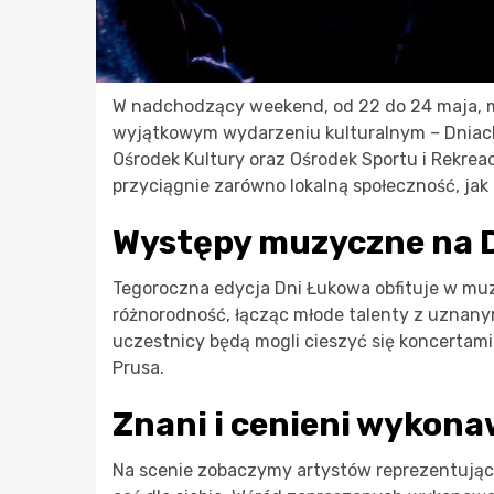
W nadchodzący weekend, od 22 do 24 maja, m
wyjątkowym wydarzeniu kulturalnym – Dniach
Ośrodek Kultury oraz Ośrodek Sportu i Rekrea
przyciągnie zarówno lokalną społeczność, jak 
Występy muzyczne na 
Tegoroczna edycja Dni Łukowa obfituje w muz
różnorodność, łącząc młode talenty z uznany
uczestnicy będą mogli cieszyć się koncertami 
Prusa.
Znani i cenieni wykon
Na scenie zobaczymy artystów reprezentujący