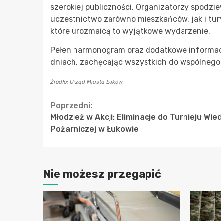
szerokiej publiczności. Organizatorzy spodzie
uczestnictwo zarówno mieszkańców, jak i tur
które urozmaicą to wyjątkowe wydarzenie.
Pełen harmonogram oraz dodatkowe informac
dniach, zachęcając wszystkich do wspólnego
Źródło: Urząd Miasta Łuków
Continue
Poprzedni:
Młodzież w Akcji: Eliminacje do Turnieju Wie
Reading
Pożarniczej w Łukowie
Nie możesz przegapić