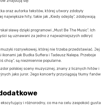
ów znajdują się:
ka oraz autorka tekstów, której utwory zdobyły
j największe hity, takie jak „Kiedy odejdę”, zdobywają
skał sławę dzięki programowi „Must Be The Music”. Ich
artyści są uznawani za jedno z najważniejszych odkryć
 muzyki rozrywkowej, której nie trzeba przedstawiać. Jej
i ikonami jak Budka Suflera i Tadeusz Nalepa. Przeboje
iś chcę”, są niezmiennie popularne.
dor polskiej sceny muzycznej, znany z licznych hitów i
jnych jako juror. Jego koncerty przyciągają tłumy fanów
e dodatkowe
ekscytujący i różnorodny, co ma na celu zaspokoić gusta