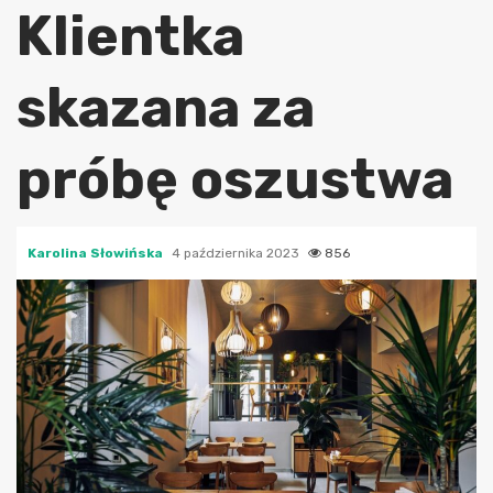
Klientka
skazana za
próbę oszustwa
Karolina Słowińska
4 października 2023
856