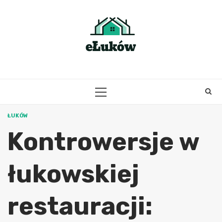
Skip
to
content
PRIMARY
MENU
ŁUKÓW
Kontrowersje w
łukowskiej
restauracji: