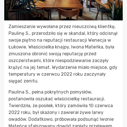
Zamieszanie wywołane przez nieuczciwą klientkę,
Paulinę S., przerodziło się w skandal, który odcisnął
swoje piętno na reputacji restauracji Wenecja w
Łukowie. Właścicielka knajpy, Iwona Mateńka, była
zmuszona obronić swoją reputację przed
oszczerstwami, które niespodziewanie zaczęły
krążyć na jej temat. Wydarzenie miało miejsce, gdy
temperatury w czerwcu 2022 roku zaczynały
sięgać zenitu.
Paulina S., pełna pokrętnych pomysłów,
postanowiła oszukać właścicielkę restauracji.
Twierdziła, że posiłek, który zamówiła 10 czerwca
2022 roku, był skażony i zawierał żywe larwy
owadów. Dodatkowo, próbowała podsunąć Iwonie
Mateńce sfałszowany dowód zapłaty przelewem