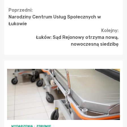
Continue
Poprzedni:
Narodziny Centrum Usług Społecznych w
Reading
Łukowie
Kolejny:
Łuków: Sąd Rejonowy otrzyma nową,
nowoczesną siedzibę
WYDARZENIA
ZDROWIE