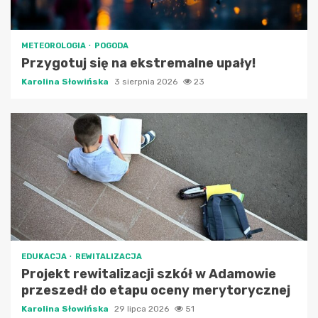
METEOROLOGIA
POGODA
Przygotuj się na ekstremalne upały!
Karolina Słowińska
3 sierpnia 2026
23
EDUKACJA
REWITALIZACJA
Projekt rewitalizacji szkół w Adamowie
przeszedł do etapu oceny merytorycznej
Karolina Słowińska
29 lipca 2026
51