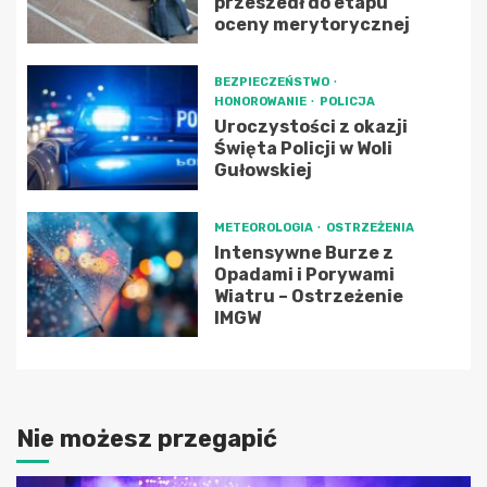
przeszedł do etapu
oceny merytorycznej
BEZPIECZEŃSTWO
HONOROWANIE
POLICJA
Uroczystości z okazji
Święta Policji w Woli
Gułowskiej
METEOROLOGIA
OSTRZEŻENIA
Intensywne Burze z
Opadami i Porywami
Wiatru – Ostrzeżenie
IMGW
Nie możesz przegapić