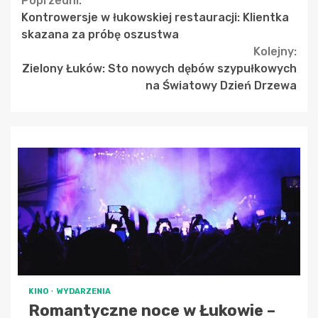
Continue
Poprzedni:
Kontrowersje w łukowskiej restauracji: Klientka
Reading
skazana za próbę oszustwa
Kolejny:
Zielony Łuków: Sto nowych dębów szypułkowych
na Światowy Dzień Drzewa
KINO
WYDARZENIA
Romantyczne noce w Łukowie –