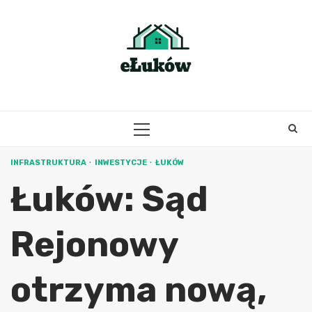
Skip
to
content
PRIMARY
MENU
INFRASTRUKTURA
INWESTYCJE
ŁUKÓW
Łuków: Sąd
Rejonowy
otrzyma nową,